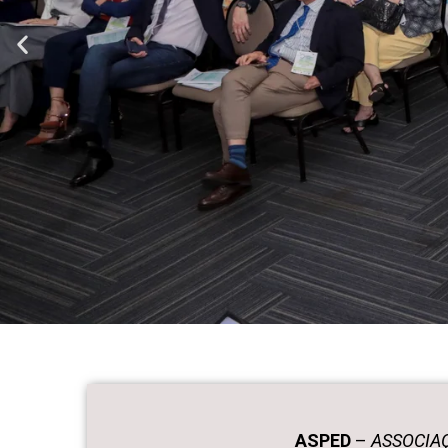
ASPED
–
ASSOCIAÇ