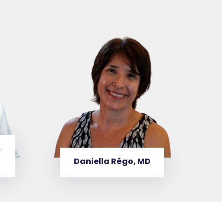
,
Daniella Rêgo, MD