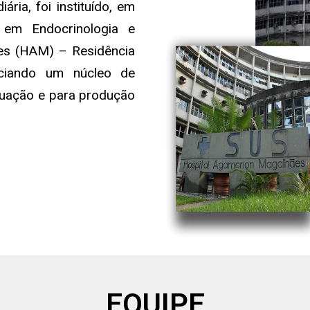
ria, foi instituído, em
em Endocrinologia e
es (HAM) – Residência
iciando um núcleo de
duação e para produção
EQUIPE