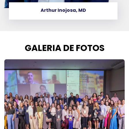
r Inojosa, MD
Crist
GALERIA DE FOTOS