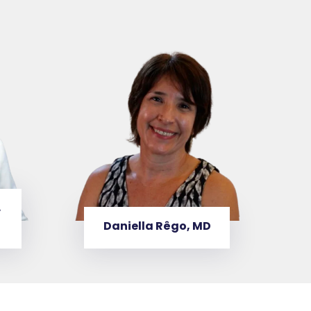
,
Daniella Rêgo, MD