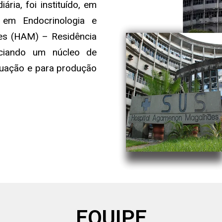
ria, foi instituído, em
em Endocrinologia e
es (HAM) – Residência
iciando um núcleo de
duação e para produção
EQUIPE