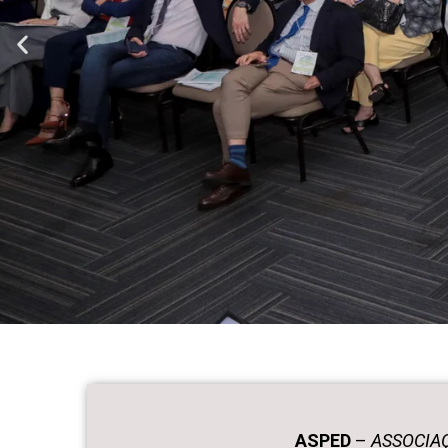
ASPED
–
ASSOCIAÇ